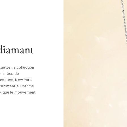
 diamant
guette, la collection
 animées de
des rues, New York
s'animent au rythme
ork que le mouvement