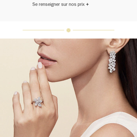
Se renseigner sur nos prix
Harry Winston a un jour déclaré: «Il
n'y a pas deux diamants qui se
ressemblent.» Chaque bijou de la
Maison Harry Winston présente un
assemblage exclusif de diamants
uniques et de pierres précieuses, le
poids en carats et la quantité de
pierres peuvent varier légèrement
d'une pièce à l'autre. Pour obtenir
de plus amples renseignements,
veuillez contacter le service
clientèle