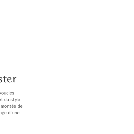
ster
 boucles
et du style
se montés de
lage d'une