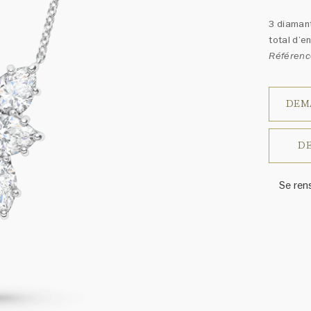
3 diamant
total d’e
Référenc
DEM
DE
Se ren
Harry W
ressem
un ass
précieu
varier 
amples 