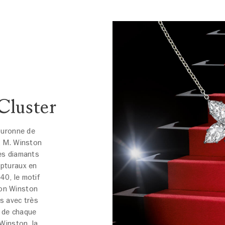
Cluster
couronne de
, M. Winston
des diamants
lpturaux en
40, le motif
tion Winston
s avec très
r de chaque
 Winston, la