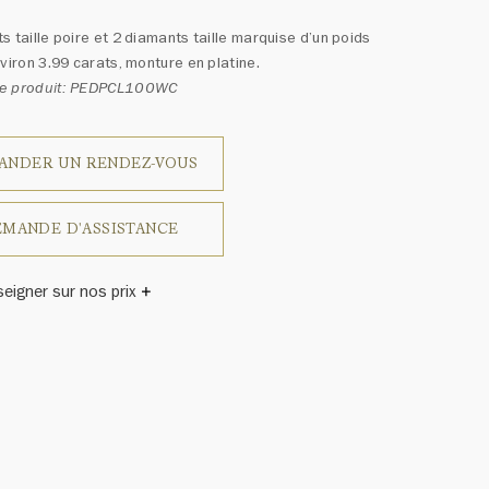
s taille poire et 2 diamants taille marquise d’un poids
nviron 3.99 carats, monture en platine.
e produit: PEDPCL100WC
ANDER UN RENDEZ-VOUS
MANDE D'ASSISTANCE
seigner sur nos prix
inston a un jour déclaré: «Il n'y a pas deux diamants qui se
blent.» Chaque bijou de la Maison Harry Winston présente
emblage exclusif de diamants uniques et de pierres
ses, le poids en carats et la quantité de pierres peuvent
légèrement d'une pièce à l'autre. Pour obtenir de plus
renseignements, veuillez contacter le service clientèle