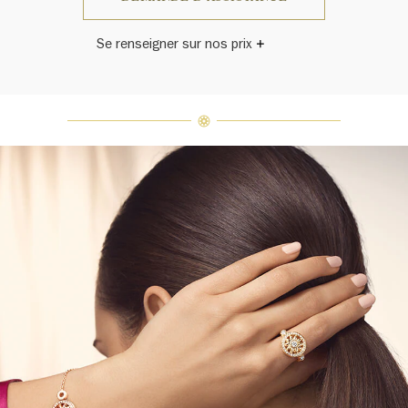
Se renseigner sur nos prix
Harry Winston a un jour déclaré: «Il
n'y a pas deux diamants qui se
ressemblent.» Chaque bijou de la
Maison Harry Winston présente un
assemblage exclusif de diamants
uniques et de pierres précieuses, le
poids en carats et la quantité de
pierres peuvent varier légèrement
d'une pièce à l'autre. Pour obtenir
de plus amples renseignements,
veuillez contacter le service
clientèle