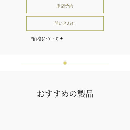
来店予約
問い合わせ
*価格について
サイズにより価格が異なります。
「同じダイヤモンドはひとつとして
ありません」創始者ハリー・ウィン
ストンはそう語りました。ハリー・
ウィンストンによって厳選された最
高品質のダイヤモンド及びジェムス
トーンは、ひとつひとつが唯一無二
の個性を有する天然の素材であるた
おすすめの製品
め、同製品間においてカラットおよ
び石数、クオリティ等が僅かに異な
る場合があります。ご不明な点は、
クライアントインフォメーションま
でお問合せ下さい。