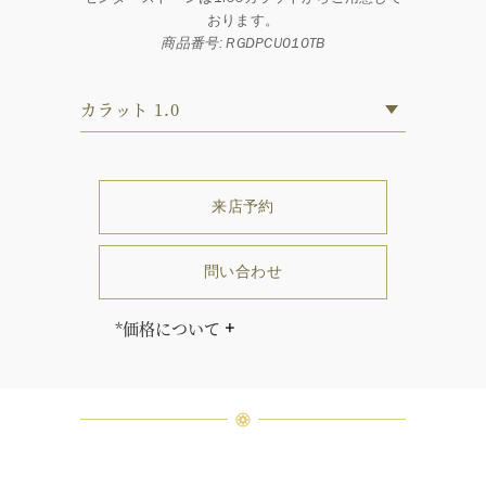
おります。
商品番号: RGDPCU010TB
カラット 1.0
来店予約
問い合わせ
*価格について
価格はセンターストーンのカラット
及びグレードにより異なります。
「同じダイヤモンドはひとつとして
ありません」創始者ハリー・ウィン
ストンはそう語りました。ハリー・
ウィンストンによって厳選された最