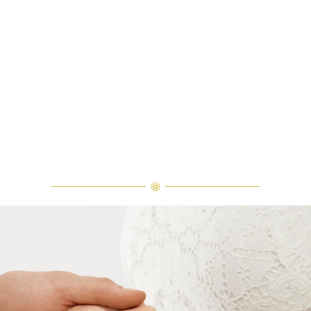
高品質のダイヤモンド及びジェムス
トーンは、ひとつひとつが唯一無二
の個性を有する天然の素材であるた
め、同製品間においてカラットおよ
び石数、クオリティ等が僅かに異な
る場合があります。ご不明な点は、
クライアントインフォメーションま
でお問合せ下さい。
エメラルドカット・クラシック・リング
ウィンストン・トゥルーリー・バンドリングとエメラルドカット