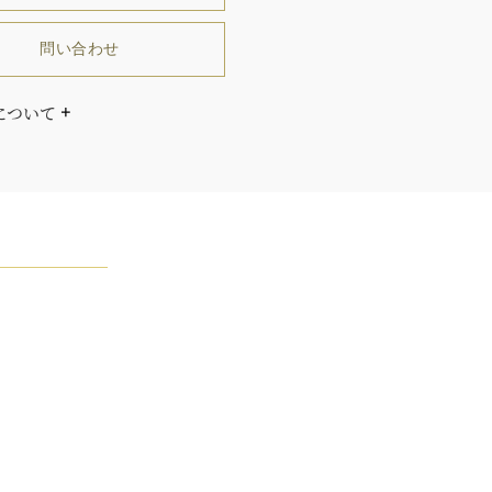
問い合わせ
について
ダイヤモンドはひとつとしてありません」創始者ハリー・
ストンはそう語りました。ハリー・ウィンストンによって
れた最高品質のダイヤモンド及びジェムストーンは、ひと
つが唯一無二の個性を有する天然の素材であるため、同製
おいてカラットおよび石数、クオリティ等が僅かに異なる
あります。ご不明な点は、クライアントインフォメーショ
お問合せ下さい。