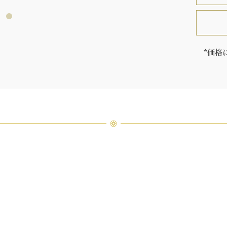
*価格
「同じ
ウィン
厳選さ
つひと
品間に
場合が
ンまで