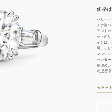
価格は
ハリー・
チナ製バ
アントカ
ットのサ
インは、
現。そし
マンシッ
センター
希望のカ
商品番号: 
カラット 