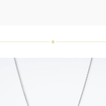
厳選さ
つひと
品間に
場合が
ンまで