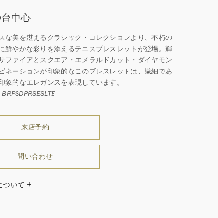
500台中心
スな美を湛えるクラシック・コレクションより、不朽の
に鮮やかな彩りを添えるテニスブレスレットが登場。輝
サファイアとスクエア・エメラルドカット・ダイヤモン
ビネーションが印象的なこのブレスレットは、繊細であ
印象的なエレガンスを表現しています。
BRPSDPRSESLTE
来店予約
問い合わせ
について
ダイヤモンドはひとつとしてありません」創始者ハリー・
ストンはそう語りました。ハリー・ウィンストンによって