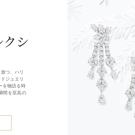
レクシ
を放つ、ハリ
ンドジュエリ
ーを物語る時
瞬間を至高の