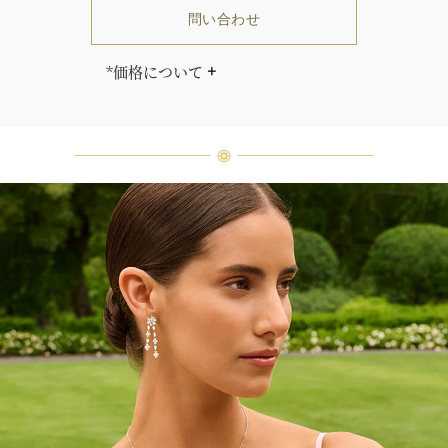
問い合わせ
*価格について
「同じダイヤモンドはひとつとして
ありません」創始者ハリー・ウィン
ストンはそう語りました。ハリー・
ウィンストンによって厳選された最
高品質のダイヤモンド及びジェムス
トーンは、ひとつひとつが唯一無二
の個性を有する天然の素材であるた
め、同製品間においてカラットおよ
び石数、クオリティ等が僅かに異な
る場合があります。ご不明な点は、
クライアントインフォメーションま
でお問合せ下さい。