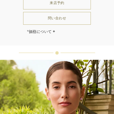
来店予約
問い合わせ
*価格について
「同じダイヤモンドはひとつとして
ありません」創始者ハリー・ウィン
ストンはそう語りました。ハリー・
ウィンストンによって厳選された最
高品質のダイヤモンド及びジェムス
トーンは、ひとつひとつが唯一無二
の個性を有する天然の素材であるた
め、同製品間においてカラットおよ
び石数、クオリティ等が僅かに異な
る場合があります。ご不明な点は、
クライアントインフォメーションま
でお問合せ下さい。