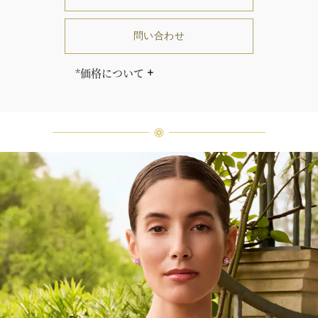
問い合わせ
*価格について
「同じダイヤモンドはひとつとして
ありません」創始者ハリー・ウィン
ストンはそう語りました。ハリー・
ウィンストンによって厳選された最
高品質のダイヤモンド及びジェムス
トーンは、ひとつひとつが唯一無二
の個性を有する天然の素材であるた
め、同製品間においてカラットおよ
び石数、クオリティ等が僅かに異な
る場合があります。ご不明な点は、
クライアントインフォメーションま
でお問合せ下さい。