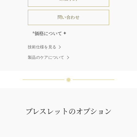
問い合わせ
*価格について
価格はブレスレットの長さにより異
なります。
技術仕様を見る
「同じダイヤモンドはひとつとして
製品のケアについて
ありません」創始者ハリー・ウィン
ストンはそう語りました。ハリー・
ウィンストンによって厳選された最
高品質のダイヤモンド及びジェムス
トーンは、ひとつひとつが唯一無二
の個性を有する天然の素材であるた
め、同製品間においてカラットおよ
び石数、クオリティ等が僅かに異な
ブレスレットのオプション
る場合があります。ご不明な点は、
クライアントインフォメーションま
でお問合せ下さい。