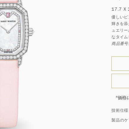
17.7 X
優しいピ
輝きを添
ュエリー
なタイム
商品番号:
*価格
「同じ
技術仕様
ウィン
厳選さ
製品のケ
つひと