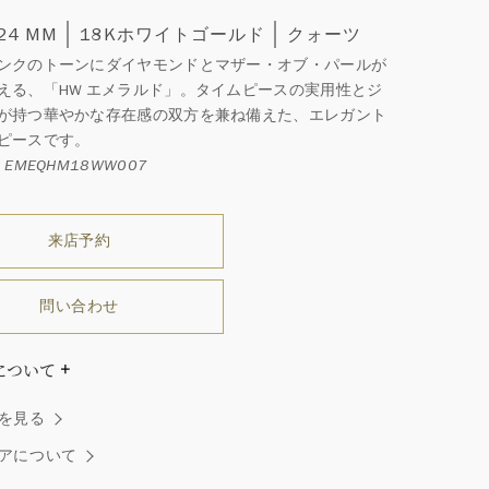
 24 MM
18Kホワイトゴールド
クォーツ
ンクのトーンにダイヤモンドとマザー・オブ・パールが
える、「HW エメラルド」。タイムピースの実用性とジ
が持つ華やかな存在感の双方を兼ね備えた、エレガント
ピースです。
 EMEQHM18WW007
来店予約
問い合わせ
について
ダイヤモンドはひとつとしてありません」創始者ハリー・
を見る
ストンはそう語りました。ハリー・ウィンストンによって
れた最高品質のダイヤモンド及びジェムストーンは、ひと
アについて
つが唯一無二の個性を有する天然の素材であるため、同製