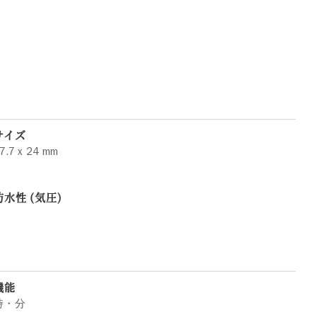
サイズ
7.7 x 24 mm
防水性 (気圧)
機能
時・分