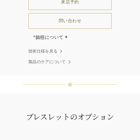
来店予約
問い合わせ
*価格について
「同じダイヤモンドはひとつとして
技術仕様を見る
ありません」創始者ハリー・ウィン
ストンはそう語りました。ハリー・
製品のケアについて
ウィンストンによって厳選された最
高品質のダイヤモンド及びジェムス
トーンは、ひとつひとつが唯一無二
の個性を有する天然の素材であるた
め、同製品間においてカラットおよ
び石数、クオリティ等が僅かに異な
る場合があります。ご不明な点は、
クライアントインフォメーションま
ブレスレットのオプション
でお問合せ下さい。