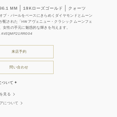
 36.1 MM
18Kローズゴールド
クォーツ
オブ・パールをベースにきらめくダイヤモンドとムーン
が配された「HW アヴェニュー・クラシック ムーンフェ
、女性の手元に魅惑的な輝きを与えます。
AVEQMP21RR004
来店予約
問い合わせ
について
ダイヤモンドはひとつとしてありません」創始者ハリー・
を見る
ストンはそう語りました。ハリー・ウィンストンによって
れた最高品質のダイヤモンド及びジェムストーンは、ひと
アについて
つが唯一無二の個性を有する天然の素材であるため、同製
おいてカラットおよび石数、クオリティ等が僅かに異なる