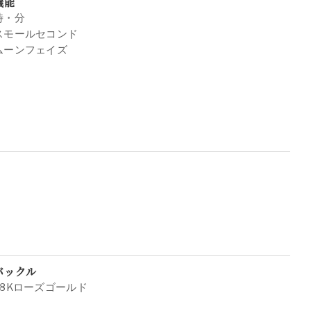
機能
時・分
スモールセコンド
ムーンフェイズ
バックル
18Kローズゴールド