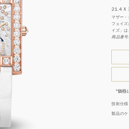
21.4 X
マザー・
フェイズ
イズ」は
商品番号: 
*価格
「同じ
技術仕様
ウィン
厳選さ
製品のケ
つひと
品間に