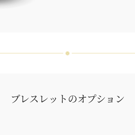
つひと
品間に
場合が
ンまで
ブレスレットのオプション