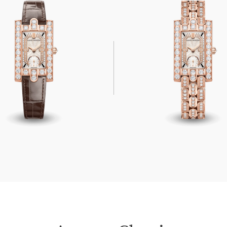
assic
Avenue Classic