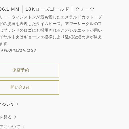
 36.1 MM
18Kローズゴールド
クォーツ
リー・ウィンストンが最も愛したエメラルドカット・ダ
ドの洗練を表現したタイムピース。アワーサークルのフ
はブランドのロゴにも採用されるこのシルエットが用い
イヤル中央はギョーシェ模様により繊細な煌めきが添え
ます。
AVEQHM21RR123
来店予約
問い合わせ
について
ダイヤモンドはひとつとしてありません」創始者ハリー・
を見る
ストンはそう語りました。ハリー・ウィンストンによって
れた最高品質のダイヤモンド及びジェムストーンは、ひと
アについて