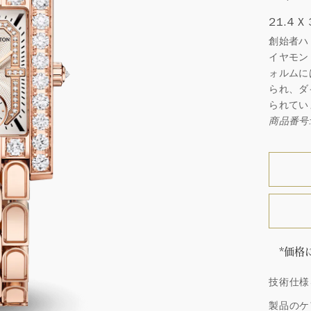
21.4 X
創始者ハ
イヤモン
ォルムに
られ、ダ
られてい
商品番号: 
*価格
「同じ
技術仕様
ウィン
厳選さ
製品のケ