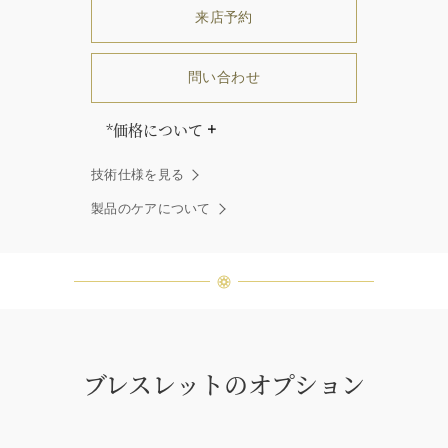
来店予約
問い合わせ
*価格について
「同じダイヤモンドはひとつとして
技術仕様を見る
ありません」創始者ハリー・ウィン
ストンはそう語りました。ハリー・
製品のケアについて
ウィンストンによって厳選された最
高品質のダイヤモンド及びジェムス
トーンは、ひとつひとつが唯一無二
の個性を有する天然の素材であるた
め、同製品間においてカラットおよ
び石数、クオリティ等が僅かに異な
る場合があります。ご不明な点は、
クライアントインフォメーションま
ブレスレットのオプション
でお問合せ下さい。