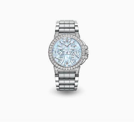
Ocean Biretrograde Automatic 36mm