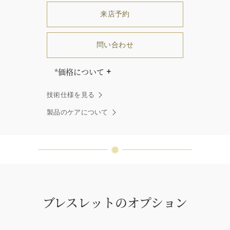
来店予約
問い合わせ
*価格について
「同じダイヤモンドはひとつとして
技術仕様を見る
ありません」創始者ハリー・ウィン
ストンはそう語りました。ハリー・
製品のケアについて
ウィンストンによって厳選された最
高品質のダイヤモンド及びジェムス
トーンは、ひとつひとつが唯一無二
の個性を有する天然の素材であるた
め、同製品間においてカラットおよ
び石数、クオリティ等が僅かに異な
る場合があります。ご不明な点は、
クライアントインフォメーションま
ブレスレットのオプション
でお問合せ下さい。