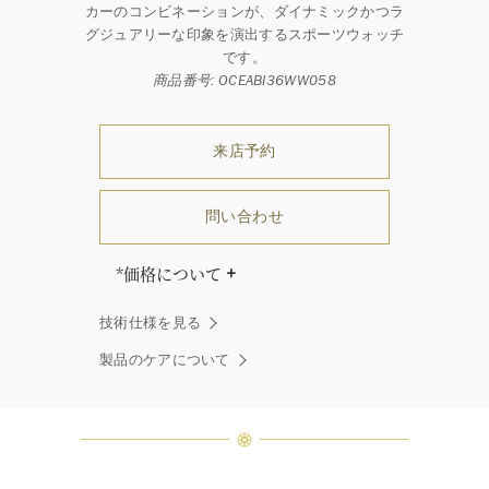
カーのコンビネーションが、ダイナミックかつラ
グジュアリーな印象を演出するスポーツウォッチ
です。
商品番号: OCEABI36WW058
来店予約
問い合わせ
*価格について
「同じダイヤモンドはひとつとして
技術仕様を見る
ありません」創始者ハリー・ウィン
ストンはそう語りました。ハリー・
製品のケアについて
ウィンストンによって厳選された最
高品質のダイヤモンド及びジェムス
トーンは、ひとつひとつが唯一無二
の個性を有する天然の素材であるた
め、同製品間においてカラットおよ
び石数、クオリティ等が僅かに異な