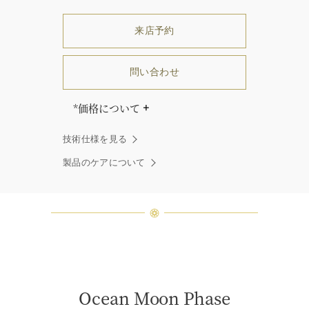
来店予約
問い合わせ
*価格について
「同じダイヤモンドはひとつとして
技術仕様を見る
ありません」創始者ハリー・ウィン
ストンはそう語りました。ハリー・
製品のケアについて
ウィンストンによって厳選された最
高品質のダイヤモンド及びジェムス
トーンは、ひとつひとつが唯一無二
の個性を有する天然の素材であるた
め、同製品間においてカラットおよ
び石数、クオリティ等が僅かに異な
る場合があります。ご不明な点は、
クライアントインフォメーションま
でお問合せ下さい。
Ocean Moon Phase