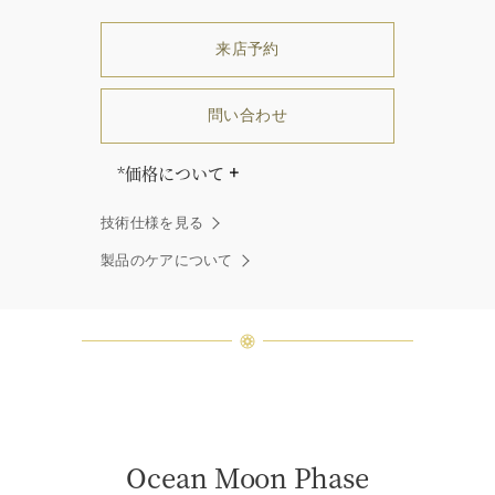
来店予約
問い合わせ
*価格について
「同じダイヤモンドはひとつとして
技術仕様を見る
ありません」創始者ハリー・ウィン
ストンはそう語りました。ハリー・
製品のケアについて
ウィンストンによって厳選された最
高品質のダイヤモンド及びジェムス
トーンは、ひとつひとつが唯一無二
の個性を有する天然の素材であるた
め、同製品間においてカラットおよ
び石数、クオリティ等が僅かに異な
る場合があります。ご不明な点は、
クライアントインフォメーションま
でお問合せ下さい。
Ocean Moon Phase