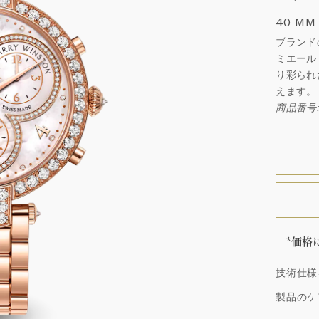
40 MM
ブランド
ミエール
り彩られ
えます。
商品番号: 
*価格
「同じ
技術仕様
ウィン
厳選さ
製品のケ
つひと