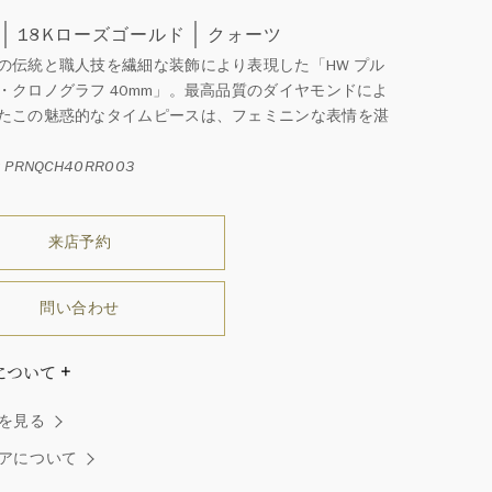
18Kローズゴールド
クォーツ
の伝統と職人技を繊細な装飾により表現した「HW プル
・クロノグラフ 40mm」。最高品質のダイヤモンドによ
たこの魅惑的なタイムピースは、フェミニンな表情を湛
PRNQCH40RR003
来店予約
問い合わせ
について
ダイヤモンドはひとつとしてありません」創始者ハリー・
を見る
ストンはそう語りました。ハリー・ウィンストンによって
れた最高品質のダイヤモンド及びジェムストーンは、ひと
アについて
つが唯一無二の個性を有する天然の素材であるため、同製