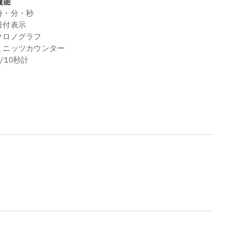
機能
時・分・秒
日付表示
クロノグラフ
ミニッツカウンター
1/10秒計