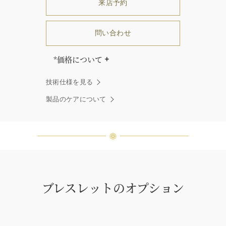
来店予約
問い合わせ
*価格について
「同じダイヤモンドはひとつとして
技術仕様を見る
ありません」創始者ハリー・ウィン
ストンはそう語りました。ハリー・
製品のケアについて
ウィンストンによって厳選された最
高品質のダイヤモンド及びジェムス
トーンは、ひとつひとつが唯一無二
の個性を有する天然の素材であるた
め、同製品間においてカラットおよ
び石数、クオリティ等が僅かに異な
る場合があります。ご不明な点は、
クライアントインフォメーションま
ブレスレットのオプション
でお問合せ下さい。