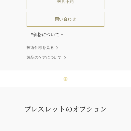
来店予約
問い合わせ
*価格について
「同じダイヤモンドはひとつとして
技術仕様を見る
ありません」創始者ハリー・ウィン
ストンはそう語りました。ハリー・
製品のケアについて
ウィンストンによって厳選された最
高品質のダイヤモンド及びジェムス
トーンは、ひとつひとつが唯一無二
の個性を有する天然の素材であるた
め、同製品間においてカラットおよ
び石数、クオリティ等が僅かに異な
る場合があります。ご不明な点は、
クライアントインフォメーションま
ブレスレットのオプション
でお問合せ下さい。