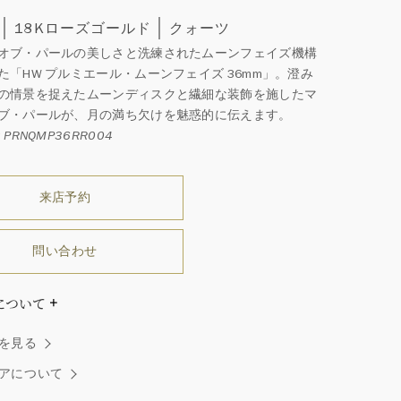
18Kローズゴールド
クォーツ
オブ・パールの美しさと洗練されたムーンフェイズ機構
た「HW プルミエール・ムーンフェイズ 36mm」。澄み
の情景を捉えたムーンディスクと繊細な装飾を施したマ
ブ・パールが、月の満ち欠けを魅惑的に伝えます。
PRNQMP36RR004
来店予約
問い合わせ
について
ダイヤモンドはひとつとしてありません」創始者ハリー・
を見る
ストンはそう語りました。ハリー・ウィンストンによって
れた最高品質のダイヤモンド及びジェムストーンは、ひと
アについて
つが唯一無二の個性を有する天然の素材であるため、同製