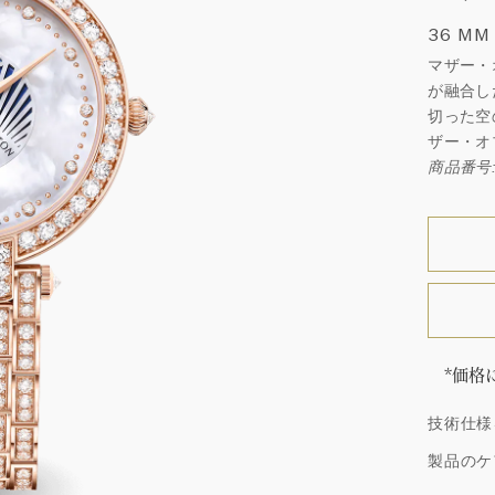
36 MM
マザー・
が融合し
切った空
ザー・オ
商品番号: 
*価格
「同じ
技術仕様
ウィン
厳選さ
製品のケ
つひと