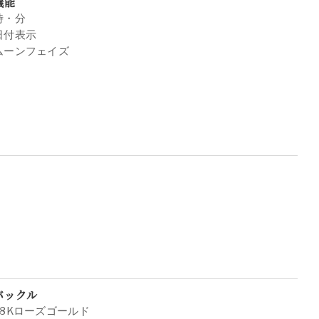
機能
時・分
日付表示
ムーンフェイズ
バックル
18Kローズゴールド