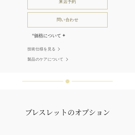
来店予約
問い合わせ
*価格について
「同じダイヤモンドはひとつとして
技術仕様を見る
ありません」創始者ハリー・ウィン
ストンはそう語りました。ハリー・
製品のケアについて
ウィンストンによって厳選された最
高品質のダイヤモンド及びジェムス
トーンは、ひとつひとつが唯一無二
の個性を有する天然の素材であるた
め、同製品間においてカラットおよ
び石数、クオリティ等が僅かに異な
る場合があります。ご不明な点は、
クライアントインフォメーションま
ブレスレットのオプション
でお問合せ下さい。