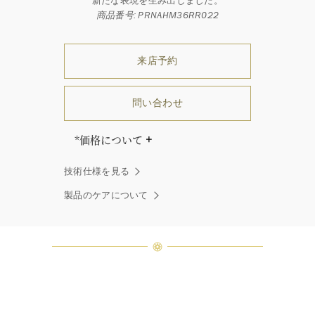
新たな表現を生み出しました。
商品番号: PRNAHM36RR022
来店予約
問い合わせ
*価格について
「同じダイヤモンドはひとつとして
技術仕様を見る
ありません」創始者ハリー・ウィン
ストンはそう語りました。ハリー・
製品のケアについて
ウィンストンによって厳選された最
高品質のダイヤモンド及びジェムス
トーンは、ひとつひとつが唯一無二
の個性を有する天然の素材であるた
め、同製品間においてカラットおよ
び石数、クオリティ等が僅かに異な
る場合があります。ご不明な点は、
クライアントインフォメーションま