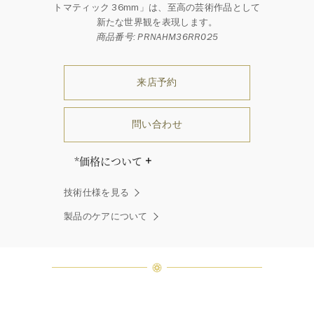
トマティック 36mm」は、至高の芸術作品として
新たな世界観を表現します。
商品番号: PRNAHM36RR025
来店予約
問い合わせ
*価格について
「同じダイヤモンドはひとつとして
技術仕様を見る
ありません」創始者ハリー・ウィン
ストンはそう語りました。ハリー・
製品のケアについて
ウィンストンによって厳選された最
高品質のダイヤモンド及びジェムス
トーンは、ひとつひとつが唯一無二
の個性を有する天然の素材であるた
め、同製品間においてカラットおよ
び石数、クオリティ等が僅かに異な
る場合があります。ご不明な点は、