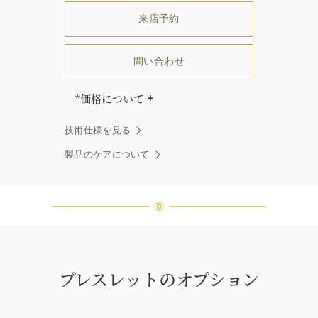
来店予約
問い合わせ
*価格について
「同じダイヤモンドはひとつとして
技術仕様を見る
ありません」創始者ハリー・ウィン
ストンはそう語りました。ハリー・
製品のケアについて
ウィンストンによって厳選された最
高品質のダイヤモンド及びジェムス
トーンは、ひとつひとつが唯一無二
の個性を有する天然の素材であるた
め、同製品間においてカラットおよ
び石数、クオリティ等が僅かに異な
る場合があります。ご不明な点は、
クライアントインフォメーションま
ブレスレットのオプション
でお問合せ下さい。