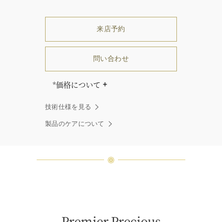
来店予約
問い合わせ
*価格について
「同じダイヤモンドはひとつとして
技術仕様を見る
ありません」創始者ハリー・ウィン
ストンはそう語りました。ハリー・
製品のケアについて
ウィンストンによって厳選された最
高品質のダイヤモンド及びジェムス
トーンは、ひとつひとつが唯一無二
の個性を有する天然の素材であるた
め、同製品間においてカラットおよ
び石数、クオリティ等が僅かに異な
る場合があります。ご不明な点は、
クライアントインフォメーションま
でお問合せ下さい。
Premier Precious