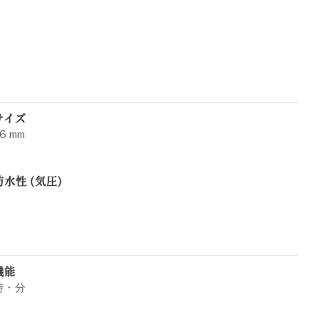
サイズ
6 mm
防水性 (気圧)
機能
時・分