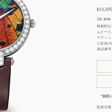
$53,50
36 MM
独創的な
ムピース
マティッ
た虹色の
商品番号:
*価格
「同じ
技術仕様
ウィン