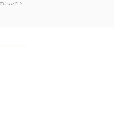
れた最高品質のダイヤモンド及びジェムストーンは、ひと
アについて
つが唯一無二の個性を有する天然の素材であるため、同製
おいてカラットおよび石数、クオリティ等が僅かに異なる
あります。ご不明な点は、クライアントインフォメーショ
お問合せ下さい。