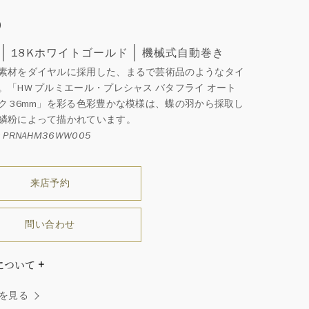
0
18Kホワイトゴールド
機械式自動巻き
素材をダイヤルに採用した、まるで芸術品のようなタイ
。「HW プルミエール・プレシャス バタフライ オート
ク 36mm」を彩る色彩豊かな模様は、蝶の羽から採取し
鱗粉によって描かれています。
 PRNAHM36WW005
来店予約
問い合わせ
について
ダイヤモンドはひとつとしてありません」創始者ハリー・
を見る
ストンはそう語りました。ハリー・ウィンストンによって