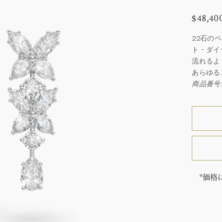
$48,40
22石の
ト・ダイ
流れるよ
あらゆる
商品番号: 
*価格
「同じ
ウィン
厳選さ
つひと