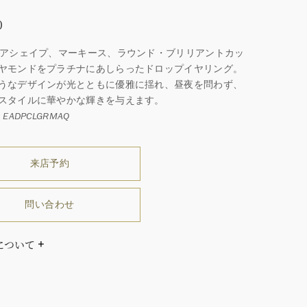
0
ペアシェイプ、マーキース、ラウンド・ブリリアントカッ
ヤモンドをプラチナにあしらったドロップイヤリング。
うなデザインが光とともに優雅に揺れ、昼夜を問わず、
スタイルに華やかな輝きを与えます。
EADPCLGRMAQ
来店予約
問い合わせ
について
ダイヤモンドはひとつとしてありません」創始者ハリー・
ストンはそう語りました。ハリー・ウィンストンによって
れた最高品質のダイヤモンド及びジェムストーンは、ひと
つが唯一無二の個性を有する天然の素材であるため、同製