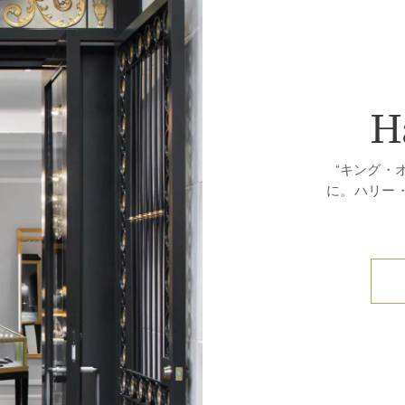
H
“キング・
に。ハリー