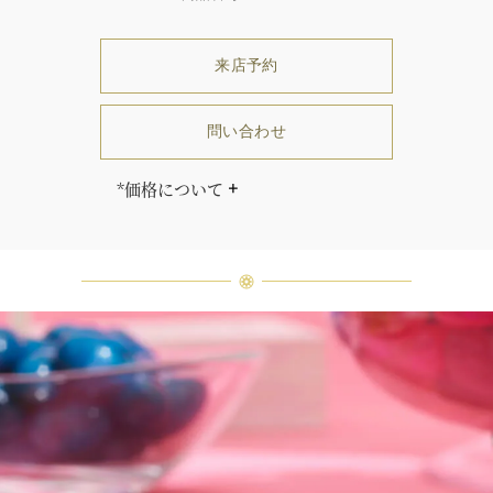
来店予約
問い合わせ
*価格について
「同じダイヤモンドはひとつとして
ありません」創始者ハリー・ウィン
ストンはそう語りました。ハリー・
ウィンストンによって厳選された最
高品質のダイヤモンド及びジェムス
トーンは、ひとつひとつが唯一無二
の個性を有する天然の素材であるた
め、同製品間においてカラットおよ
び石数、クオリティ等が僅かに異な
る場合があります。ご不明な点は、
クライアントインフォメーションま
でお問合せ下さい。