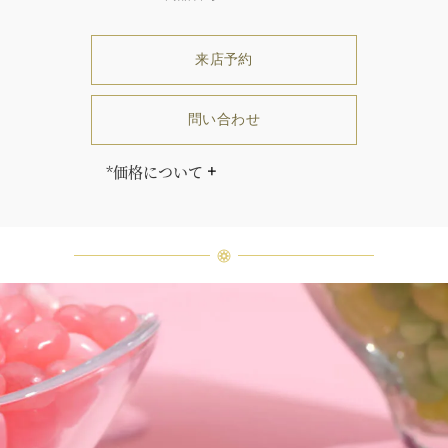
来店予約
問い合わせ
*価格について
「同じダイヤモンドはひとつとして
ありません」創始者ハリー・ウィン
ストンはそう語りました。ハリー・
ウィンストンによって厳選された最
高品質のダイヤモンド及びジェムス
トーンは、ひとつひとつが唯一無二
の個性を有する天然の素材であるた
め、同製品間においてカラットおよ
び石数、クオリティ等が僅かに異な
る場合があります。ご不明な点は、
クライアントインフォメーションま
でお問合せ下さい。