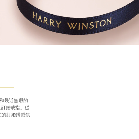
)和幾近無瑕的
臻訂婚戒指。從
式的訂婚鑽戒供