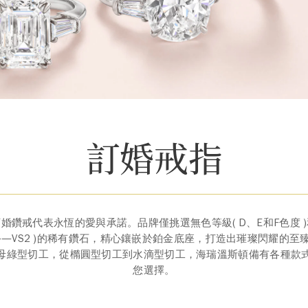
訂婚戒指
婚鑽戒代表永恆的愛與承諾。品牌僅挑選無色等級( D、E和F色度 
L——VS2 )的稀有鑽石，精心鑲嵌於鉑金底座，打造出璀璨閃耀的至
母綠型切工，從橢圓型切工到水滴型切工，海瑞溫斯頓備有各種款
您選擇。