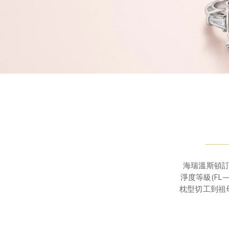
海瑞溫斯頓訂
淨度等級(F
枕型切工到祖