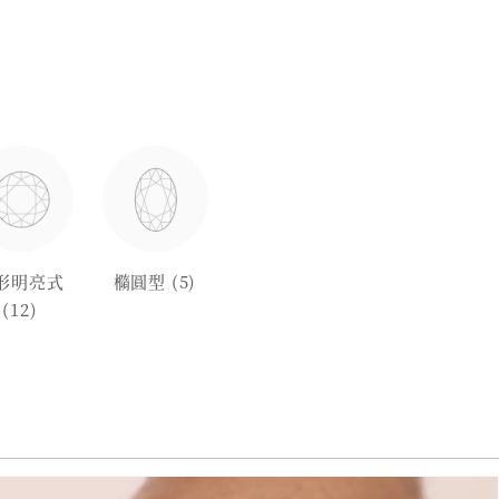
形明亮式
橢圓型
(5)
(12)