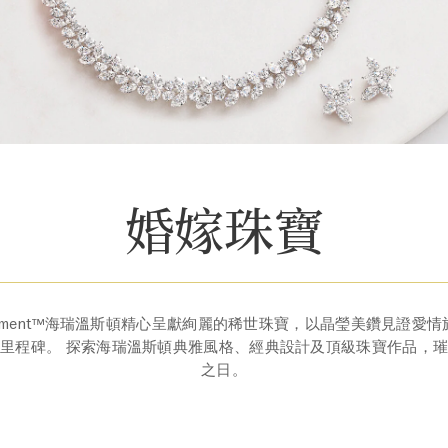
婚嫁珠寶
he Moment™海瑞溫斯頓精心呈獻絢麗的稀世珠寶，以晶瑩美鑽見證愛
漫里程碑。 探索海瑞溫斯頓典雅風格、經典設計及頂級珠寶作品，
之⁠日。