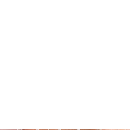
海瑞溫斯頓鑽石婚嫁珠寶
橢圓形切工鑽石項鍊與鑽石耳環陳列在奢華的藍色底座上，其深邃