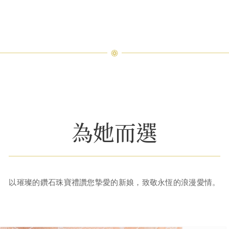
色彩突顯寶石的自然之美與璀璨光芒。畫面切換，呈現一位女子配戴
為她而選
以璀璨的鑽石珠寶禮讚您摯愛的新娘，致敬永恆的浪漫愛情。