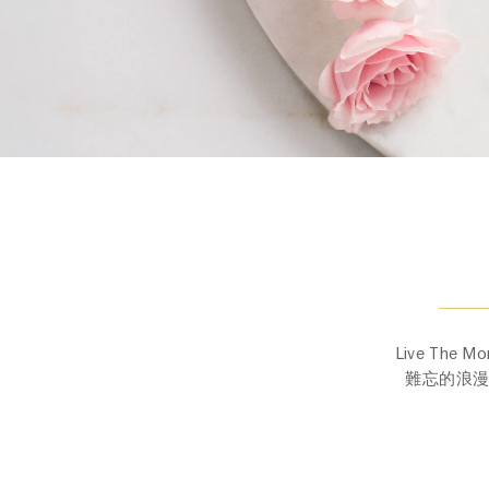
Live T
難⁠忘的浪