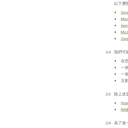
以下瀏
Goo
Mic
App
Mozi
Ope
我們可
在您
一個
一個
互動
除上述
You
NA
為了進