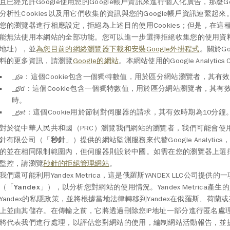
且已經允許Google使用您的Google帳戶資訊來進行個人化廣告，那麼Go
分析性Cookies以及用它們收集的資訊與您的Google帳戶資訊連繫起
您的瀏覽器進行相應設定，拒絕為上述目的使用Cookies；但是，在這
能無法使用本網站的全部功能。您可以進一步選擇拒絕收集您的使用資料
地址），並
為您目前的網絡瀏覽器下載和安裝Google外掛程式
。關於Go
料的更多資訊，請瀏覽
Google的網站
。本網站使用的Google Analytics 
_ga
：這個Cookie包含一個獨特數值，用於區分網站瀏覽者，其有
_gid
：這個Cookie包含一個獨特數值，用於區分網站瀏覽者，其有效
時。
_gat
：這個Cookie用於節制對伺服器的請求，其有效時期為10分鐘
對於從中華人民共和國（PRC）瀏覽我們網站的瀏覽者，我們可能會使
針有限公司（「
秒針
」）提供的網站監測服務來代替Google Analytic
的並在相同限制範圍內，但伺服器則設於中國。如需在您的瀏覽器上選
監控，請瀏覽
秒針的拒絕管理網站
。
我們還可能利用Yandex Metrica，這是俄羅斯YANDEX LLC公司提供的
（「
Yandex
」），以分析您對網站的使用情況。Yandex Metrica產
Yandex的私隱政策，並將根據當地法律轉移到Yandex在俄羅斯、荷蘭
上並由其儲存。在傳輸之前，它將透過刪除您IP地址一部分進行匿名處理。
將代表我們進行處理，以評估您對網站的使用，編制網站活動報告，並