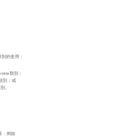
類別的使用：
kie類別；
e類別；或
類別。
器，例如