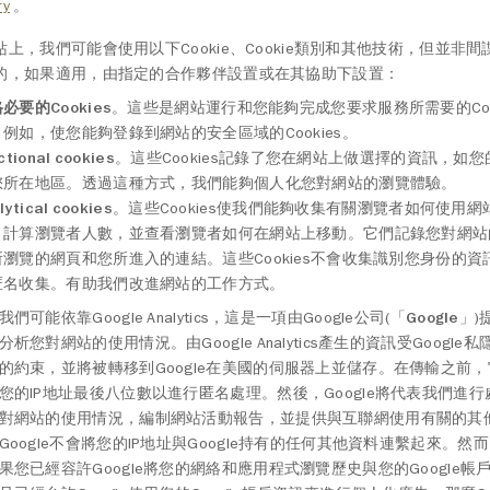
ry
。
站上，我們可能會使用以下Cookie、Cookie類別和其他技術，但並非
的，如果適用，由指定的合作夥伴設置或在其協助下設置：
必要的Cookies
。這些是網站運行和您能夠完成您要求服務所需要的Coo
例如，使您能夠登錄到網站的安全區域的Cookies。
ctional cookies
。這些Cookies記錄了您在網站上做選擇的資訊，如
您所在地區。透過這種方式，我們能夠個人化您對網站的瀏覽體驗。
lytical cookies
。這些Cookies使我們能夠收集有關瀏覽者如何使用
，計算瀏覽者人數，並查看瀏覽者如何在網站上移動。它們記錄您對網站
所瀏覽的網頁和您所進入的連結。這些Cookies不會收集識別您身份的資
匿名收集。有助我們改進網站的工作方式。
我們可能依靠Google Analytics，這是一項由Google公司(「
Google
」)
分析您對網站的使用情況。由Google Analytics產生的資訊受Google私隱
的約束，並將被轉移到Google在美國的伺服器上並儲存。在傳輸之前
您的IP地址最後八位數以進行匿名處理。然後，Google將代表我們進
對網站的使用情況，編制網站活動報告，並提供與互聯網使用有關的其
Google不會將您的IP地址與Google持有的任何其他資料連繫起來。然
果您已經容許Google將您的網絡和應用程式瀏覽歷史與您的Google