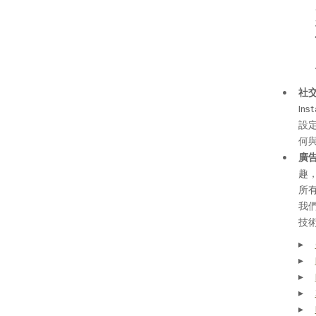
社交
In
設定
何
廣告
趣
所
我
技