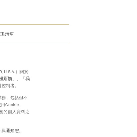
KIE清單
19, U.S.A.）關於
溫斯頓
」、「
我
料控制者。
業務，包括但不
Cookie、
有關的個人資料之
件與通知您。