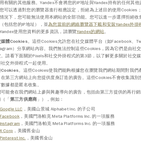
用有關的其他服務。Yandex不會將您的IP地址與Yandex持有的任何其
您可以透過對您的瀏覽器進行相應設定，拒絕為上述目的使用Cookies
情況下，您可能無法使用本網站的全部功能。您可以進一步選擇拒絕收
（包括您的IP地址），並
為您當前的網絡瀏覽器下載和安裝Yandex外掛
Yandex使用您資料的更多資訊，請瀏覽
Yandex的網站
。
媒體Cookies
。這些Cookies允許您在社交媒體平台（如Facebook、Twi
stagram）分享網站內容。我們無法控制這些Cookies，因為它們是由
。請看下面關於Pixels和社交外掛程式的第3節，以了解更多關於社交媒體C
與社交外掛程式一起使用。
Cookies
。這些Cookies使我們能夠根據您在瀏覽我們網站期間對我
，在第三方網站上向您提供度身訂造的廣告。這些Cookies不會收集識
有數據都是匿名收集。
們可能會在我們網站上參與興趣導向的廣告，包括由第三方提供的再行銷
術（「
第三方供應商
」），例如：
Google LLC
，美國山景城 Alphabet Inc. 的子公司
Facebook
，美國門洛帕克 Meta Platforms Inc. 的一項服務
Instagram
，美國門洛帕克 Meta Platforms Inc. 的一項服務
X Corp
，美國舊金山
Pinterest Inc.
，美國舊金山