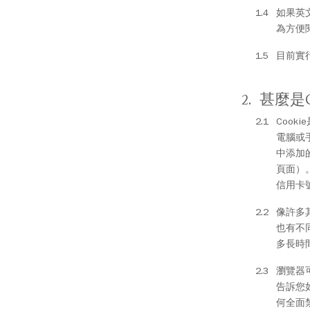
如果英
為方便
目前實行
甚麼是C
Coo
電腦或
中添加
頁面）
信用卡
像許多其
也有不
多長時
瀏覽器
告訴您
何全面禁