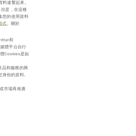
他資料連繫起來。
；但是，在這種
集您的使用資料
程式
。關於
tter和
社交媒體平台自行
ookies是如
們產品和服務的興
別您身份的資料。
或市場再推廣