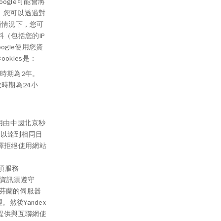
ogle可能會將
來。您可以透過對
種情況下，您可
（包括您的IP
ogle使用您資
Cookies是：
效時期為2年。
時期為24小
。
用由中國北京秒
s，以達到相同目
擇拒絕使用網站
一項服務
生的資訊須遵守
或芬蘭的伺服器
然後Yandex
提供與互聯網使