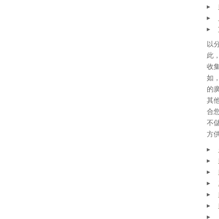
以
此
收
如
的
其
合
不儲
方