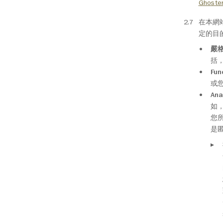
Ghoste
在本網
定的目
嚴格
括，
Fun
或
Ana
如
您
是