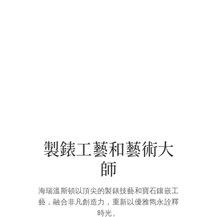
製錶工藝和藝術大
師
海瑞溫斯頓以頂尖的製錶技藝和寶石鑲嵌工
藝，融合非凡創造力，重新以優雅雋永詮釋
時光。