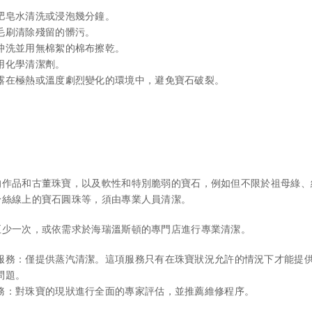
肥皂水清洗或浸泡幾分鐘。
毛刷清除殘留的髒污。
沖洗並用無棉絮的棉布擦乾。
用化學清潔劑。
露在極熱或溫度劇烈變化的環境中，避免寶石破裂。
的作品和古董珠寶，以及軟性和特別脆弱的寶石，例如但不限於祖母綠、
於絲線上的寶石圓珠等，須由專業人員清潔。
至少一次，或依需求於海瑞溫斯頓的專門店進行專業清潔。
服務：僅提供蒸汽清潔。這項服務只有在珠寶狀況允許的情況下才能提
問題。
務：對珠寶的現狀進行全面的專家評估，並推薦維修程序。