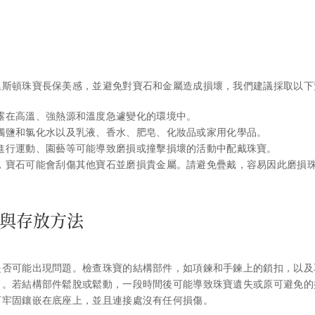
溫斯頓珠寶長保美感，並避免對寶石和金屬造成損壞，我們建議採取以下
露在高溫、強熱源和溫度急遽變化的環境中。
觸鹽和氯化水以及乳液、香水、肥皂、化妝品或家用化學品。
進行運動、園藝等可能導致磨損或撞擊損壞的活動中配戴珠寶。
，寶石可能會刮傷其他寶石並磨損貴金屬。請避免疊戴，容易因此磨損
與存放方法
是否可能出現問題。檢查珠寶的結構部件，如項鍊和手鍊上的鎖扣，以及
常。若結構部件鬆脫或鬆動，一段時間後可能導致珠寶遺失或原可避免的
石牢固鑲嵌在底座上，並且連接處沒有任何損傷。