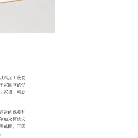
以精湛工藝長
學家團隊的仔
回家後，嶄新
適當的保養和
例如永恆鑲嵌
圈戒圍。正因
。