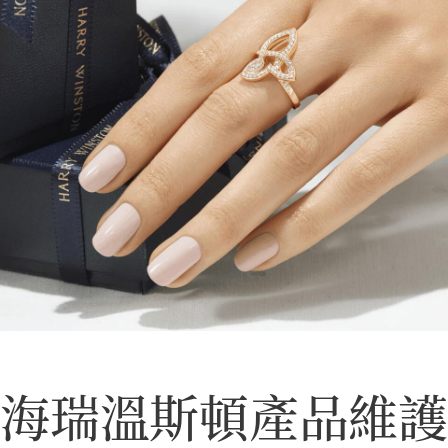
海瑞溫斯頓產品維 護