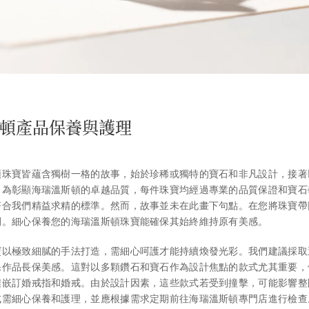
頓產品保養與護理
頓珠寶皆蘊含獨樹一格的故事，始於珍稀或獨特的寶石和非凡設計，接著
。為彰顯海瑞溫斯頓的卓越品質，每件珠寶均經過專業的品質保證和寶石
符合我們精益求精的標準。然而，故事並未在此畫下句點。在您將珠寶帶
開。細心保養您的海瑞溫斯頓珠寶能確保其始終維持原有美感。
寶以極致細膩的手法打造，需細心呵護才能持續煥發光彩。我們建議採取
保作品長保美感。這對以多顆鑽石和寶石作為設計焦點的款式尤其重要，
鑲嵌訂婚戒指和婚戒。由於設計因素，這些款式若受到撞擊，可能影響整
式需細心保養和護理，並應根據需求定期前往海瑞溫斯頓專門店進行檢查