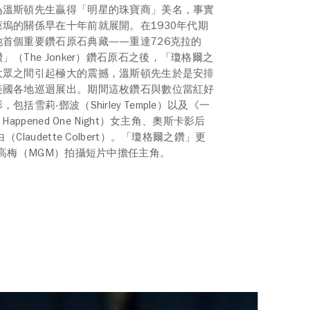
為溫斯頓先生贏得「明星的珠寶商」美名，事實
塢的關係早在十年前就展開。在1930年代期
首個重要鑽石原石典藏——重達726克拉的
」（The Jonker）鑽石原石之後，「瓊格爾之
大眾之間引起極大的震撼，溫斯頓先生於是安排
美國各地巡迴展出。期間這枚鑽石與數位當紅好
包括雪莉‧鄧波（Shirley Temple）以及《一
Happened One Night）女主角、奧斯卡影后
（Claudette Colbert）。「瓊格爾之鑽」更
米高梅（MGM）拍攝短片中擔任主角。