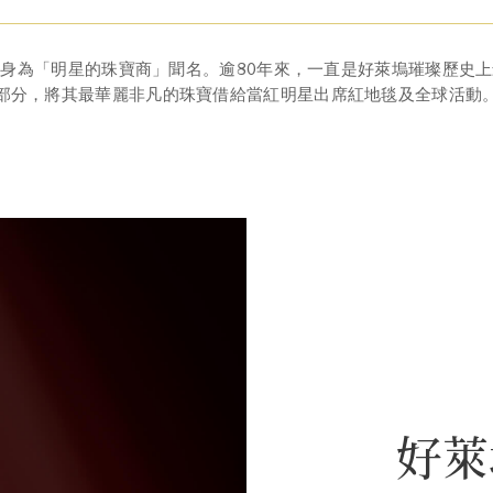
身為「明星的珠寶商」聞名。逾80年來，一直是好萊塢璀璨歷史
部分，將其最華麗非凡的珠寶借給當紅明星出席紅地毯及全球活動
好萊