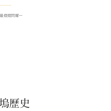
上最熠熠閃耀一
。
塢歷史