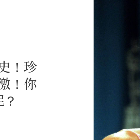
史！珍
激！你
呢？