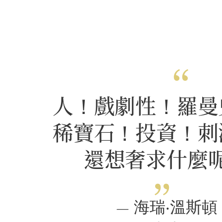
人！戲劇性！羅曼
稀寶石！投資！刺
還想奢求什麼
— 海瑞‧溫斯頓