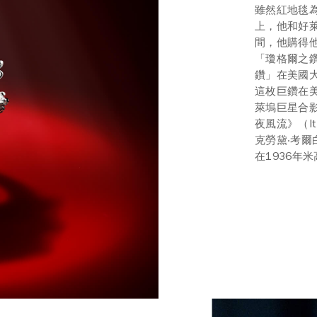
雖然紅地毯
上，他和好萊
間，他購得他
「瓊格爾之鑽
鑽」在美國
這枚巨鑽在
萊塢巨星合影，
夜風流》（It 
克勞黛‧考爾白
在1936年