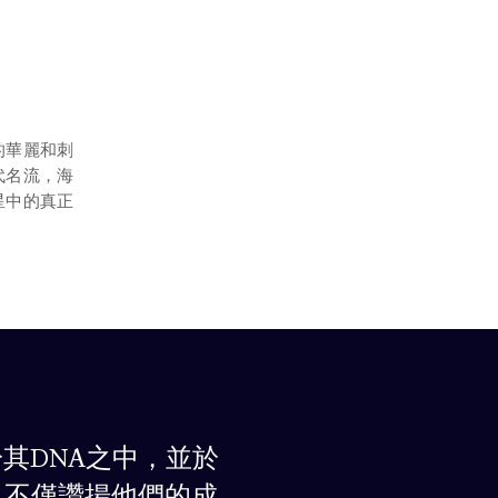
的華麗和刺
代名流，海
星中的真正
其DNA之中，並於
，不僅讚揚他們的成