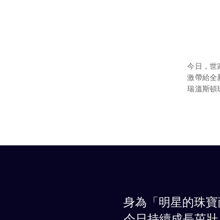
今日，世
激帶給全
瑞溫斯頓
身為「明星的珠寶
今日持續成長茁壯