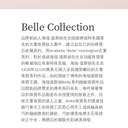
Belle Collection
品牌創始人海瑞‧溫斯頓先生陸續將當時美國著
名的古董珠寶收入囊中，建立起自己的珍稀寶
石收藏系列。而Arabella “Belle” Huntington古董
系列，對於成就海瑞‧溫斯頓先生在頂級珠寶業
的權威地位有著特殊意義。海瑞‧溫斯頓先生在
1926年以120萬美元購入這批備受矚目的古董
珠寶系列作品，由此開啟了傳奇的海瑞溫斯頓
珠寶王國。海瑞溫斯頓Belle系列婚嫁珠寶作品
以開創品牌歷史的傳奇系列命名，每件璀璨奪
目的珠寶作品都是向永恆愛情的致敬之作。仿
效古董珠寶的迷人之處，Belle珠寶系列透過技
藝巧奪天工的珠寶工匠悉心用手工成就極為精
巧的極細微密釘鑲嵌，巧妙優美地將主石環繞
於正中央，將鑽石的耀眼光彩淋漓揮發。