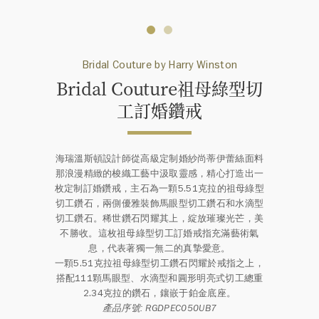
Bridal Couture by Harry Winston
Bridal Couture祖母綠型切
工訂⁠婚鑽戒
海瑞溫斯頓設計師從高級定制婚紗尚蒂伊蕾絲面料
那浪漫精緻的梭織工藝中汲取靈感，精心打造出一
枚定制訂婚鑽戒，主石為一顆5.51克拉的祖母綠型
切工鑽石，兩側優雅裝飾馬眼型切工鑽石和水滴型
切工鑽石。稀世鑽石閃耀其上，綻放璀璨光芒，美
不勝收。這枚祖母綠型切工訂婚戒指充滿藝術氣
息，代表著獨一無二的真摯愛意。
一顆5.51克拉祖母綠型切工鑽石閃耀於戒指之上，
搭配111顆馬眼型、水滴型和圓形明亮式切工總重
2.34克拉的鑽石，鑲嵌于鉑金底座。
產品序號: RGDPEC050UB7