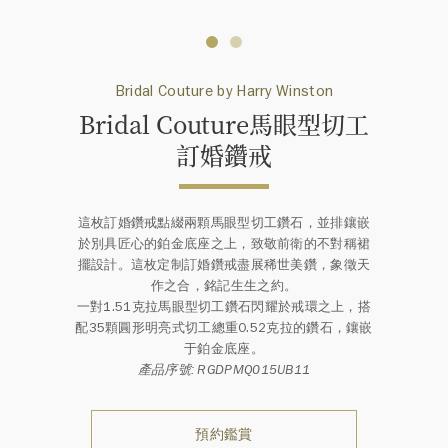
Bridal Couture by Harry Winston
Bridal Couture馬眼型切工
訂婚鑽戒
這枚訂婚鑽戒點綴兩顆馬眼型切工鑽石，並排鑲嵌
於別具匠心的鉑金底座之上，致敬前衛的不對稱裙
擺設計。這枚定制訂婚鑽戒盡展稀世美鑽，象徵天
作之合，銘記生生之約。
一對1.51克拉馬眼型切工鑽石閃耀於戒環之上，搭
配35顆圓形明亮式切工總重0.52克拉的鑽石，鑲嵌
于鉑金底座。
產品序號: RGDPMQ015UB11
預約鑑賞