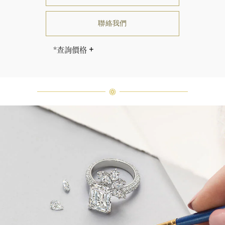
聯絡我們
*查詢價格
海瑞∙溫斯頓先生曾經說過「世間沒有
兩顆相同的鑽石。」 海瑞溫斯頓的每
一件高級珠寶作品也是如此：每個寶
石皆與眾不同而採用獨特鑲嵌方式，
重量和寶石的等級亦不盡相同。如有
疑問，敬請諮詢客戶服務。