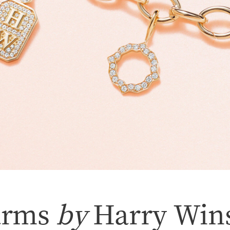
arms
by
Harry Win