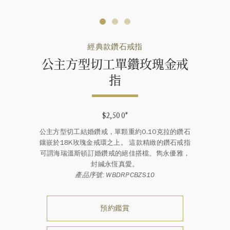
經典款鑽石戒指
公主方型切工單鑽玫瑰金戒
指
$2,500
*
公主方型切工結婚鑽戒，單顆重約0.10克拉的鑽石
鑲嵌於18K玫瑰金戒環之上。 這款精緻的鑽石戒指
可謂海瑞溫斯頓訂婚鑽戒的絕佳搭檔。雋永優雅，
封緘永恆真愛。
產品序號: WBDRPCBZS10
預約鑑賞