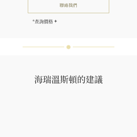
聯絡我們
*查詢價格
售價因尺寸而相應調整。
海瑞∙溫斯頓先生曾經說過「世間沒有
兩顆相同的鑽石。」 海瑞溫斯頓的每
一件高級珠寶作品也是如此：每個寶
石皆與眾不同而採用獨特鑲嵌方式，
重量和寶石的等級亦不盡相同。如有
疑問，敬請諮詢客戶服務。
海瑞溫斯頓的建議