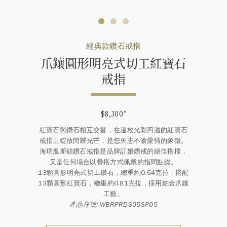
經典款鑽石戒指
爪鑲圓形明亮式切工紅寶石
戒指
$8,300
*
紅寶石與鑽石相互交替，在這枚光彩四溢的紅寶石
戒指上綻放閃耀光芒，是您矢志不渝愛情的象徵。
海瑞溫斯頓鑽石戒指是品牌訂婚鑽戒的絕佳搭檔，
又是任何場合以疊搭方式佩戴的指間點綴。
13顆圓形明亮式切工鑽石，總重約0.64克拉，搭配
13顆圓形紅寶石，總重約0.81克拉，採用鉑金爪鑲
工藝。
產品序號: WBRPRDS05SP05