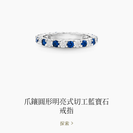
爪鑲圓形明亮式切工藍寶石
戒指
探索