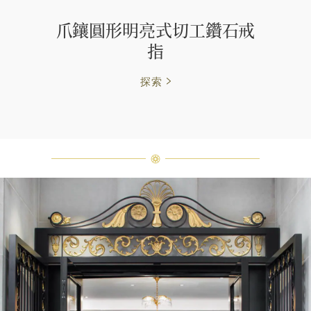
爪鑲圓形明亮式切工鑽石戒
指
探索