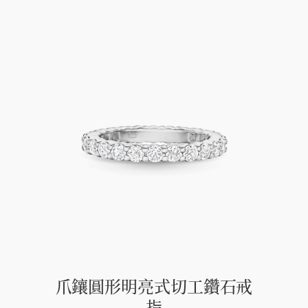
爪鑲圓形明亮式切工鑽石戒
指