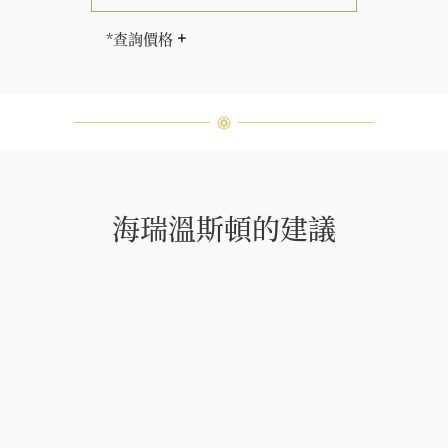
*查詢價格
售價因尺寸而相應調整。
海瑞∙溫斯頓先生曾經說過「世間沒有
兩顆相同的鑽石。」 海瑞溫斯頓的每
一件高級珠寶作品也是如此：每個寶
石皆與眾不同而採用獨特鑲嵌方式，
重量和寶石的等級亦不盡相同。如有
疑問，敬請諮詢客戶服務。
海瑞溫斯頓的建議