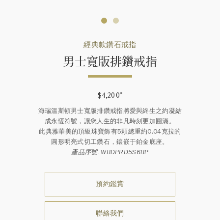
經典款鑽石戒指
男士寬版排鑽戒指
$4,200
*
海瑞溫斯頓男士寬版排鑽戒指將愛與終生之約凝結
成永恆符號，讓您人生的非凡時刻更加圓滿。
此典雅華美的頂級珠寶飾有5顆總重約0.04克拉的
圓形明亮式切工鑽石，鑲嵌于鉑金底座。
產品序號: WBDPRD5S6BP
預約鑑賞
聯絡我們