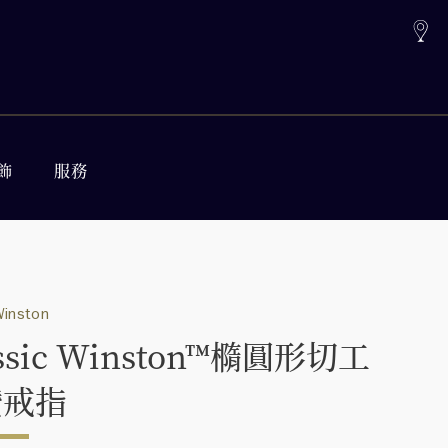
飾
服務
Winston
assic Winston™橢圓形切工
鑽戒指