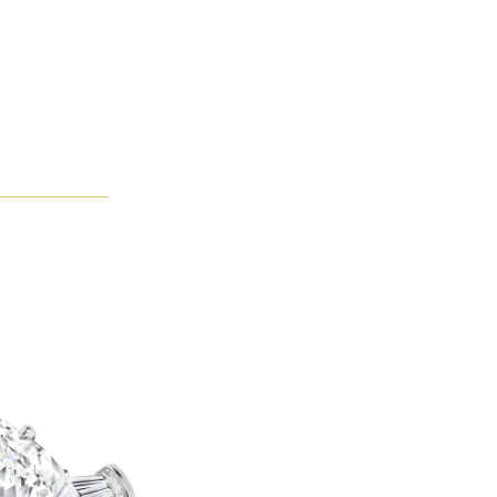
爍。鏡頭轉而展示女子佩戴Tête-à-Tête頂級珠寶腕錶，巧妙搭配