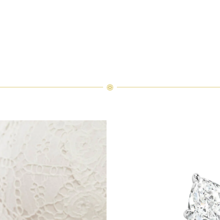
nston Truly鑽石婚戒之上，鑽石完美精準的切工面在光影中璀璨閃