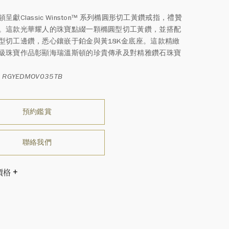
呈獻Classic Winston™ 系列橢圓形切工黃鑽戒指，禮贊
。這款光華耀人的珠寶點綴一顆橢圓型切工黃鑽，並搭配
型切工邊鑽，悉心鑲嵌于鉑金與黃18K金底座。這款精緻
級珠寶作品彰顯海瑞溫斯頓的珍貴傳承及對精雅鑽石珠寶
RGYEDMOV035TB
預約鑑賞
聯絡我們
價格
溫斯頓先生曾經說過「世間沒有兩顆相同的鑽石。」 海瑞溫斯
一件高級珠寶作品也是如此：每個寶石皆與眾不同而採用獨
方式，重量和寶石的等級亦不盡相同。如有疑問，敬請諮詢
務。