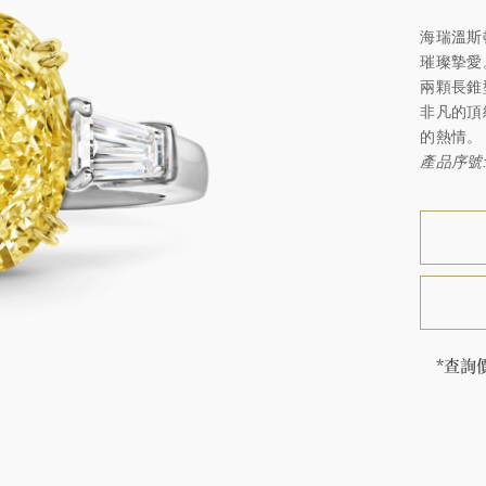
海瑞溫斯頓
璀璨摯愛
兩顆長錐
非凡的頂
的熱情。
產品序號: 
*查詢
海瑞∙
頓的每
特鑲嵌
客戶服