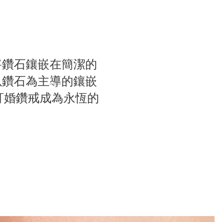
將鑽石鑲嵌在簡潔的
以鑽石為主導的鑲嵌
系列訂婚鑽戒成為永恆的