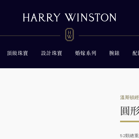
頂級珠寶
設計珠寶
婚嫁系列
腕錶
配
溫斯頓
圓
52顆總