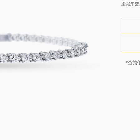
產品序號: 
*查詢
海瑞∙
頓的每
特鑲嵌
客戶服