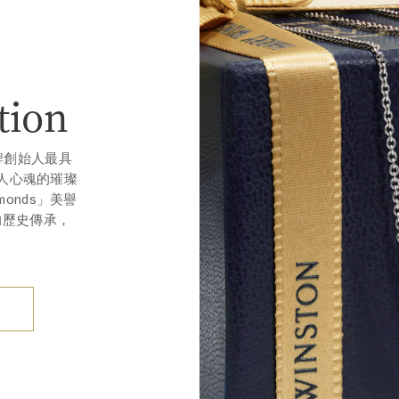
tion
品牌創始人最具
人心魂的璀璨
monds」美譽
的歷史傳承，
。