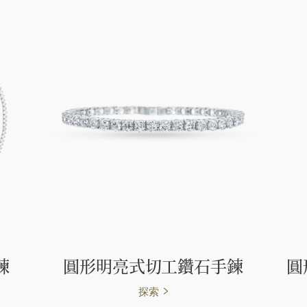
鍊
圓形明亮式切工鑽石手鍊
圓
探索