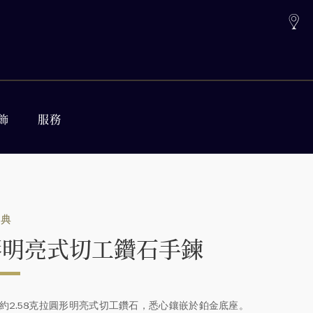
飾
服務
經典
形明亮式切工鑽石手鍊
重約2.58克拉圓形明亮式切工鑽石，悉心鑲嵌於鉑金底座。