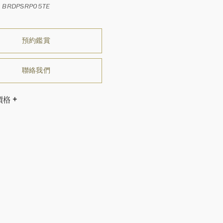
BRDPSRP05TE
預約鑑賞
聯絡我們
價格
溫斯頓先生曾經說過「世間沒有兩顆相同的鑽石。」 海瑞溫斯
一件高級珠寶作品也是如此：每個寶石皆與眾不同而採用獨
方式，重量和寶石的等級亦不盡相同。如有疑問，敬請諮詢
務。