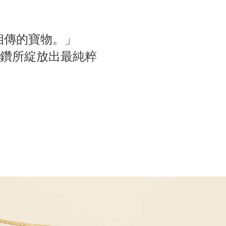
相傳的寶物。」
世美鑽所綻放出最純粹