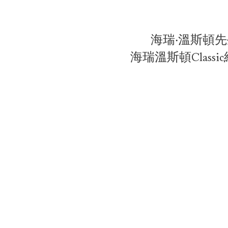
海瑞‧溫斯頓
海⁠瑞⁠溫⁠斯⁠頓