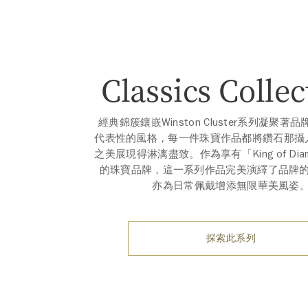
Classics Collec
經典錦簇鑲嵌Winston Cluster系列凝聚著
代⁠表性的風格，每一件珠寶作品都將鑽石那攝
之⁠美展現得淋漓盡致。作為享有「King of Dia
的珠寶品牌，這一系列作品完美演繹了品牌
亦⁠為⁠日常佩戴增添無限華美風姿
探索此系列