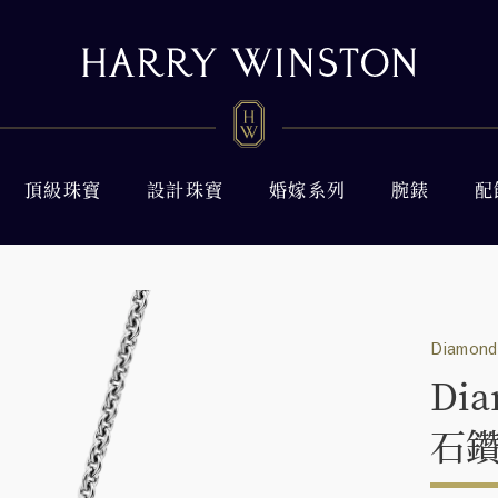
頂級珠寶
設計珠寶
婚嫁系列
腕錶
配
Diamond 
Di
石