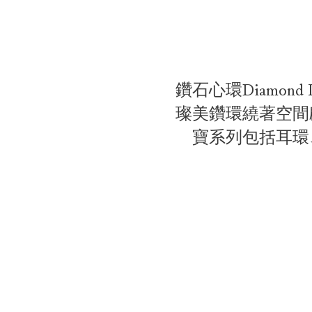
鑽石心環Diamo
璨美鑽環繞著空間
寶系列包括耳環