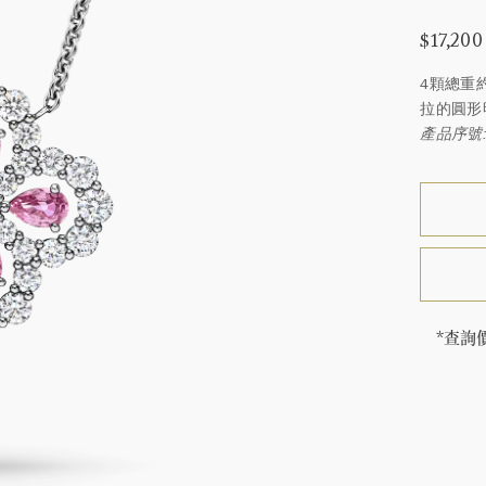
$17,200
4顆總重約
拉的圓形
產品序號: 
*查詢
海瑞∙
頓的每
特鑲嵌
客戶服