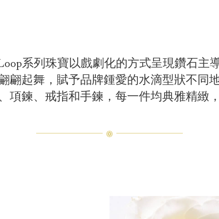
nd Loop系列珠寶以戲劇化的方式呈現鑽石
翩翩起舞，賦予品牌鍾愛的水滴型狀不同
、項鍊、戒指和手鍊，每一件均典雅精緻