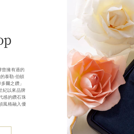
op
品牌曾擁有過的
的泰勒‧伯頓
「印多爾之鑽」
個世紀以來品牌
代感的鑽石珠
頓風格融入優