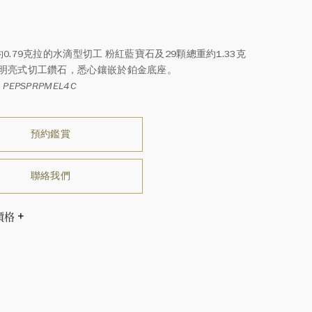
0.79克拉的水滴型切工 粉紅藍寶石及29顆總重約1.33克
明亮式切工鑽石，悉心鑲嵌於鉑金底座。
PEPSPRPMEL4C
預約鑑賞
聯絡我們
價格
溫斯頓先生曾經說過「世間沒有兩顆相同的鑽石。」 海瑞溫斯
一件高級珠寶作品也是如此：每個寶石皆與眾不同而採用獨
方式，重量和寶石的等級亦不盡相同。如有疑問，敬請諮詢
務。